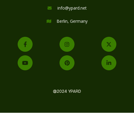
info@ypard.net

Berlin, Germany







@2024 YPARD