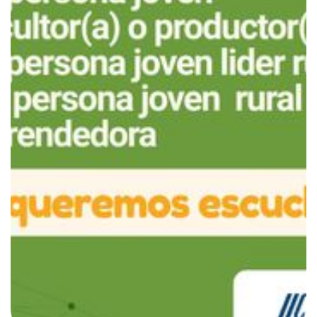
comprender mejor sus experiencias, aspiraciones y
desafíos dentro de los sistemas agroalimentarios.
Las juventudes desempeñan un papel fundamental en
la construcción del futuro de la agricultura y el
desarrollo rural. Sin embargo, muchas continúan
enfrentando barreras que limitan su participación,
sus oportunidades de liderazgo y su acceso a
recursos. Esta encuesta busca recopilar información
sobre cómo las personas jóvenes participan en sus
comunidades, qué habilidades y apoyos necesitan
para prosperar, qué obstáculos enfrentan y qué
condiciones podrían fortalecer su liderazgo en los
sistemas agroalimentarios.
Es importante señalar que esta encuesta está
dirigida exclusivamente a jóvenes que viven en
zonas rurales de América Latina y el Caribe (ALC).
Los resultados contribuirán a una mejor comprensión
de las realidades, oportunidades y desafíos que