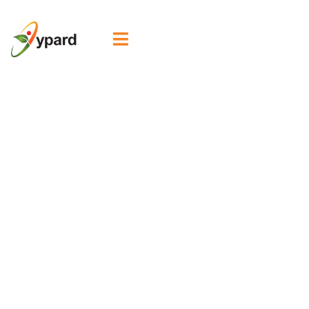

Comparte tu Voz:
El IICA Lanza una
Encuesta sobre el
Liderazgo de la
Juventud Rural en
los Sistemas
Agroalimentarios