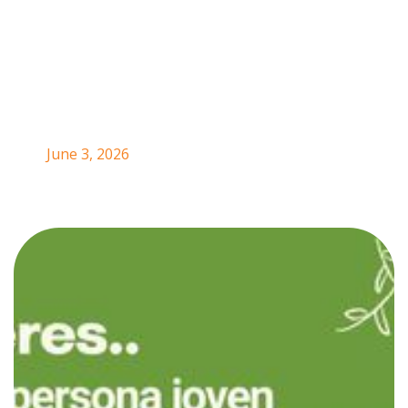
de América Latina
y el Caribe
June 3, 2026
El Programa de Mujeres y Juventudes Rurales del
Instituto Interamericano de Cooperación para la
Agricultura (IICA) invita a las personas jóvenes que
viven en zonas rurales de
América Latina y el Caribe
(ALC)
a participar en una encuesta destinada a